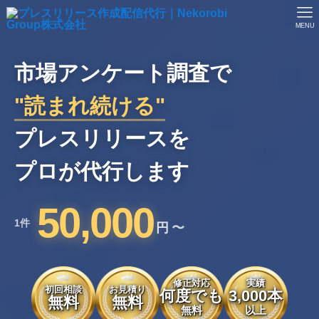
MENU
市場アンケート調査で
"読まれ続ける"
プレスリリースを
プロが代行します
50,000
1件
円
〜
修正対応
実績
初回相談
お見積り
何度でも
3,000本
無料
無料
無料
以上